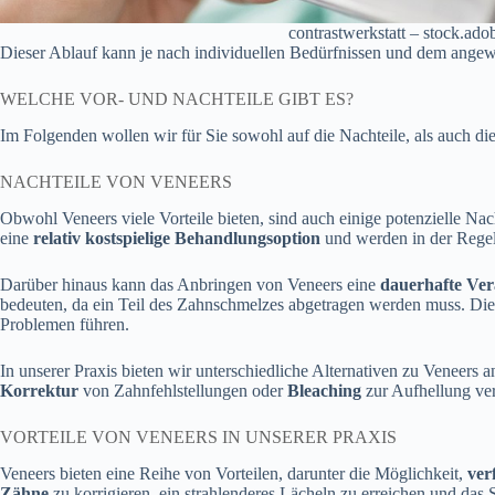
contrastwerkstatt – stock.ad
Dieser Ablauf kann je nach individuellen Bedürfnissen und dem angew
WELCHE VOR- UND NACHTEILE GIBT ES?
Im Folgenden wollen wir für Sie sowohl auf die Nachteile, als auch die
NACHTEILE VON VENEERS
Obwohl Veneers viele Vorteile bieten, sind auch einige potenzielle Nac
eine
relativ kostspielige Behandlungsoption
und werden in der Regel
Darüber hinaus kann das Anbringen von Veneers eine
dauerhafte Ve
bedeuten, da ein Teil des Zahnschmelzes abgetragen werden muss. Die
Problemen führen.
In unserer Praxis bieten wir unterschiedliche Alternativen zu Veneers 
Korrektur
von Zahnfehlstellungen oder
Bleaching
zur Aufhellung ver
VORTEILE VON VENEERS IN UNSERER PRAXIS
Veneers bieten eine Reihe von Vorteilen, darunter die Möglichkeit,
ver
Zähne
zu korrigieren, ein strahlenderes Lächeln zu erreichen und das 