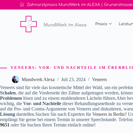
Zahnarztpraxis MundWerk im ALEXA | Grunerstrasse 20
Praxis
Leistu
VENEERS: VOR- UND NACHTEILE IM ÜBERBLI
Mundwerk Alexa
Juli 23, 2024
Veneers
Veneers sind für viele das kosmetische Mittel der Wahl, um ein perfekt
Schalen
, die auf die Vorderseite der Zähne aufgetragen werden, könn
Problemen
lösen und zu einem strahlenderen Lächeln führen.Aber bevor
wichtig, die
Vor- und Nachteile
dieser Behandlungsmethode zu versteh
auf die Pro- und Contra-Argumente von Veneers und diskutieren, waru
Lösung
darstellen.Suchen Sie nach Experten für
Veneers in Berlin
? U
empfängt Sie gerne bei einem Termin in unserer Sprechstunde. Telefoni
9651
oder Sie buchen Ihren Termin einfach online!