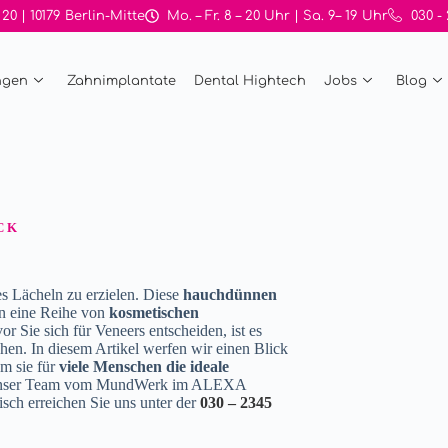
 | 10179 Berlin-Mitte
Mo. – Fr. 8 – 20 Uhr | Sa. 9– 19 Uhr
030 -
ngen
Zahnimplantate
Dental Hightech
Jobs
Blog
CK
es Lächeln zu erzielen. Diese
hauchdünnen
en eine Reihe von
kosmetischen
 Sie sich für Veneers entscheiden, ist es
en. In diesem Artikel werfen wir einen Blick
m sie für
viele Menschen die ideale
nser Team vom MundWerk im ALEXA
sch erreichen Sie uns unter der
030 – 2345