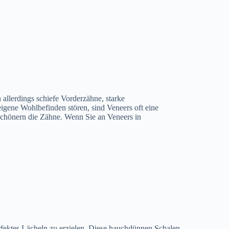
llerdings schiefe Vorderzähne, starke
gene Wohlbefinden stören, sind Veneers oft eine
chönern die Zähne. Wenn Sie an Veneers in
erfektes Lächeln zu erzielen. Diese hauchdünnen Schalen,