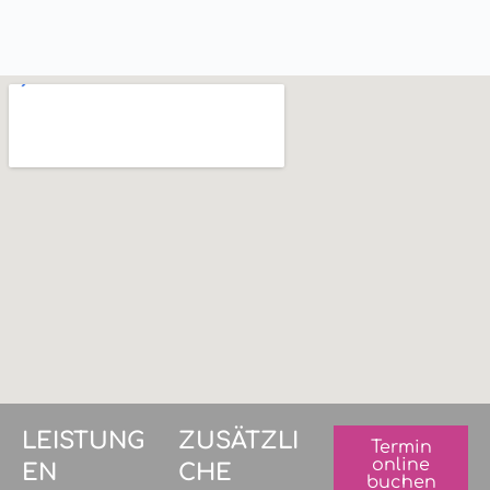
LEISTUNG
ZUSÄTZLI
Termin
online
EN
CHE
buchen