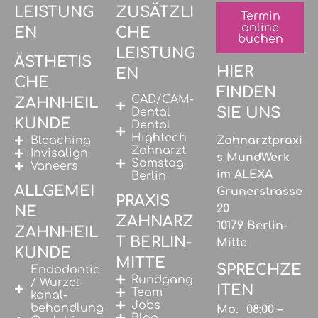
LEISTUNG
ZUSÄTZLI
Termin
online
EN
CHE
buchen
LEISTUNG
ÄSTHETIS
HIER
EN
CHE
FINDEN
CAD/CAM-
ZAHNHEIL
SIE UNS
Dental
KUNDE
Dental
Hightech
Bleaching
Zahnarztpraxi
Zahnarzt
Invisalign
s MundWerk
Samstag
Vaneers
im ALEXA
Berlin
ALLGEMEI
Grunerstrasse
PRAXIS
20
NE
ZAHNARZ
10179 Berlin-
ZAHNHEIL
T BERLIN-
Mitte
KUNDE
MITTE
SPRECHZE
Endodontie
Rundgang
/ Wurzel­
ITEN
Team
kanal­
Jobs
behandlung
Mo.
08:00 –
Blog