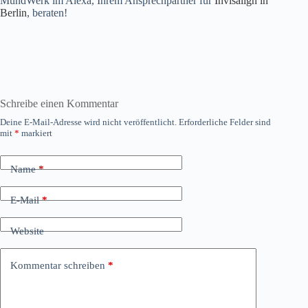
MundWerk im Alexa, Ihrem Ansprechpartner für
Invisalign in
Berlin
, beraten!
Schreibe einen Kommentar
Deine E-Mail-Adresse wird nicht veröffentlicht.
Erforderliche Felder sind
mit
*
markiert
Name
*
E-Mail
*
Website
Kommentar schreiben
*