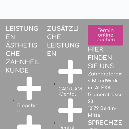
LEISTUNG
ZUSÄTZLI
Termin
online
EN
CHE
buchen
ÄSTHETIS
LEISTUNG
HIER
CHE
EN
FINDEN
ZAHNHEIL
SIE UNS
KUNDE
Zahnarztpraxi
s MundWerk
im ALEXA
CAD/CAM
-Dental
Grunerstrasse
20
Bleachin
10179 Berlin-
g
Mitte
SPRECHZE
Dental