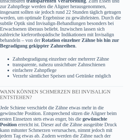
unsichtbaren
transparenten Verarbeitung
. Zum Essen und
zur Zahnpflege werden die Aligner herausgenommen,
insgesamt sollten sie jedoch rund 22 Stunden täglich getragen
werden, um optimale Ergebnisse zu gewährleisten. Durch die
subtile Optik sind Invisalign-Behandlungen besonders bei
Erwachsenen überaus beliebt. Inzwischen lassen sich
zahlreiche kieferorthopädische Indikationen mit Invisalign
behandeln – von der
Rotation einzelner Zähne bis hin zur
Begradigung gekippter Zahnreihen
.
Zahnbegradigung einzelner oder mehrerer Zähne
transparente, nahezu unsichtbare Zahnschienen
einfachere Zahnpflege
Verzehr sämtlicher Speisen und Getränke möglich
WANN KÖNNEN SCHMERZEN BEI INVISALIGN
ENTSTEHEN?
Jede Schiene verschiebt die Zähne etwas mehr in die
gewünschte Position. Entsprechend sitzen die Aligner beim
ersten Einsetzen stets etwas enger, bis die
gewünschte
Position
erreicht ist. Dieser auf die Zähne ausgeübte Druck
kann mitunter Schmerzen verursachen, nimmt jedoch mit
jedem Tag etwas ab. Zudem werden die Zähne nach der